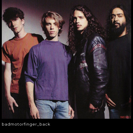
BADMOTORFINGER
badmotorfinger_back