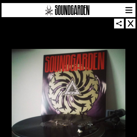
SOUNDGARDEN NEWSLETTER
© 2026 SOUNDGARDEN
TERMS & CONDITIONS
|
PRIVACY POLICY
| WEBSITE PRODUCED BY
THE CREATIVE CORPORATION
IN COLLABORATION WITH
SUSPENDED IN LIGHT