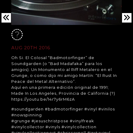
AUG 20TH 2016
Oh Si. El Colosal “Badmotorfinger” de
Soundgarden (o “Bad Madafaka” para los
amigos). Un Monumento al Riff Metalero en el
Grunge, o como dijo mi amigo Martín: “El Rust In
Peace del Metal Alternativo”.
Aquí en una primera edición original de 1991;
Made In Los Angeles, Provincia de California (?)
https://youtu.be/14r7y6rM6zA
#soundgarden #badmotorfinger #vinyl #vinilos
#nowspinning
#grunge #jesuschristpose #vinylfreak
#vinylcollector #vinyls #vinylcollection
#vinylcollectionpost #chriscornell #instavinyl