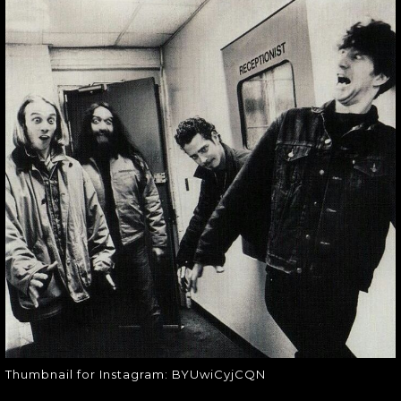
THUMBNAIL FOR
INSTAGRAM:
BYUWICYJCQN
Thumbnail for Instagram:
BYUwiCyjCQN
Thumbnail for Instagram: BYUwiCyjCQN